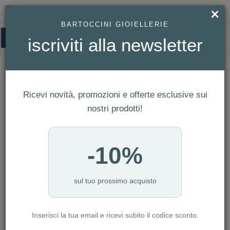
×
BARTOCCINI GIOIELLERIE
0
iscriviti alla newsletter
HOMEPAGE
COEUR DE LION - COLLANA MINI CUBES ORO-BIANCO REF. 4565/10-
1416
Coeur De Lion - Collana Mini Cubes
Ricevi novità, promozioni e offerte esclusive sui
oro-bianco Ref. 4565/10-1416
nostri prodotti!
-10%
sul tuo prossimo acquisto
Inserisci la tua email e ricevi subito il codice sconto.