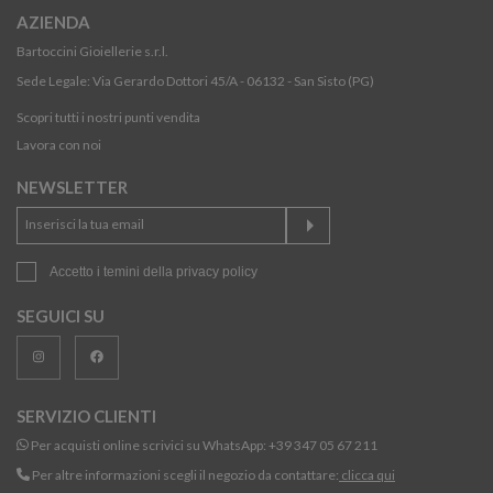
AZIENDA
Bartoccini Gioiellerie s.r.l.
Sede Legale: Via Gerardo Dottori 45/A - 06132 - San Sisto (PG)
Scopri tutti i nostri punti vendita
Lavora con noi
NEWSLETTER
Accetto i temini della
privacy policy
SEGUICI SU
SERVIZIO CLIENTI
Per acquisti online scrivici su WhatsApp:
+39 347 05 67 211
Per altre informazioni scegli il negozio da contattare:
clicca qui