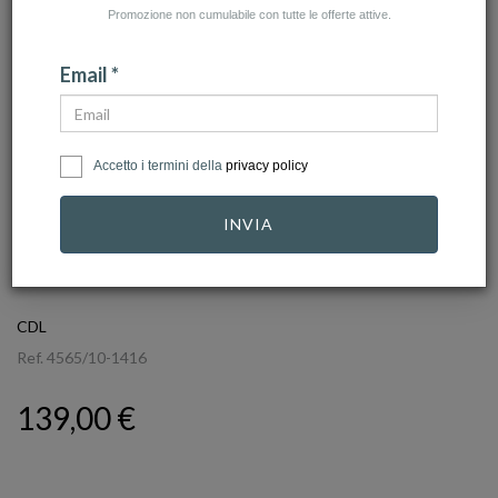
Promozione non cumulabile con tutte le offerte attive.
Email *
Accetto i termini della
privacy policy
INVIA
click to zoom
CDL
Ref.
4565/10-1416
139,00 €