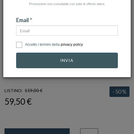
Promozione non cumulabile con tutte le offerte attive.
Email *
Accetto i termini della
privacy policy
click to zoom
INVIA
ARMANI
Ref.
EGS2811060
119,00 €
LISTINO:
- 50 %
59,50 €