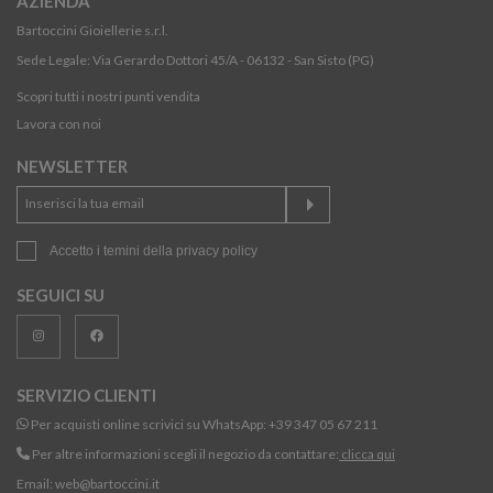
AZIENDA
Bartoccini Gioiellerie s.r.l.
Sede Legale: Via Gerardo Dottori 45/A - 06132 - San Sisto (PG)
Scopri tutti i nostri punti vendita
Lavora con noi
NEWSLETTER
Accetto i temini della
privacy policy
SEGUICI SU
SERVIZIO CLIENTI
Per acquisti online scrivici su WhatsApp:
+39 347 05 67 211
Per altre informazioni scegli il negozio da contattare:
clicca qui
Email:
web@bartoccini.it