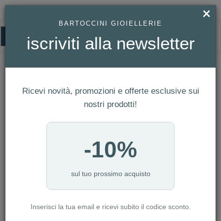
×
BARTOCCINI GIOIELLERIE
0
iscriviti alla newsletter
HOMEPAGE
COLLANA ARMANI REF. EGS2811060
Collana Armani Ref. EGS2811060
Ricevi novità, promozioni e offerte esclusive sui
nostri prodotti!
-10%
sul tuo prossimo acquisto
Inserisci la tua email e ricevi subito il codice sconto.