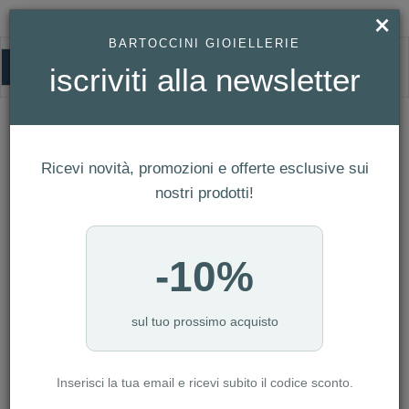
×
BARTOCCINI GIOIELLERIE
0
iscriviti alla newsletter
HOMEPAGE
COLLANA DIESEL REF. DX1362060
Collana Diesel Ref. DX1362060
Ricevi novità, promozioni e offerte esclusive sui
nostri prodotti!
-10%
sul tuo prossimo acquisto
Inserisci la tua email e ricevi subito il codice sconto.