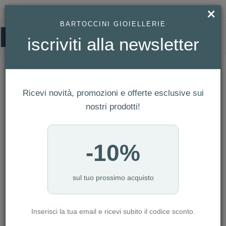
×
BARTOCCINI GIOIELLERIE
0
iscriviti alla newsletter
HOMEPAGE
COLLANA PDPAOLA MINI LETTER SILVER T REF. CO02-531-U
Collana PDPaola Mini Letter Silver T
Ref. CO02-531-U
Ricevi novità, promozioni e offerte esclusive sui
nostri prodotti!
-10%
sul tuo prossimo acquisto
Inserisci la tua email e ricevi subito il codice sconto.