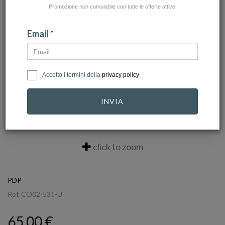
Promozione non cumulabile con tutte le offerte attive.
Email *
Accetto i termini della
privacy policy
INVIA
click to zoom
PDP
Ref.
CO02-531-U
65,00 €