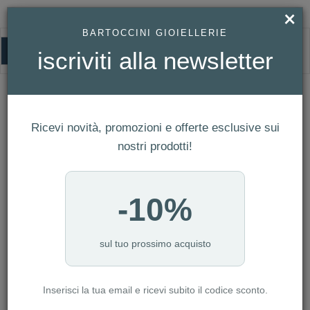
×
BARTOCCINI GIOIELLERIE
0
iscriviti alla newsletter
HOMEPAGE
COLLANA IN ORO BIANCO E ZIRCONI REF. 774542
Collana in Oro Bianco e Zirconi Ref.
774542
Ricevi novità, promozioni e offerte esclusive sui
nostri prodotti!
-10%
sul tuo prossimo acquisto
Inserisci la tua email e ricevi subito il codice sconto.