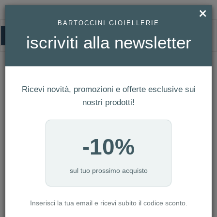
×
BARTOCCINI GIOIELLERIE
0
iscriviti alla newsletter
HOMEPAGE
COLLANA IN ORO GIALLO SIMBOLO FARFALLA CON PERLA REF. 766247
Collana in Oro Giallo Simbolo Farfalla
Ricevi novità, promozioni e offerte esclusive sui
con Perla Ref. 766247
nostri prodotti!
-10%
sul tuo prossimo acquisto
Inserisci la tua email e ricevi subito il codice sconto.