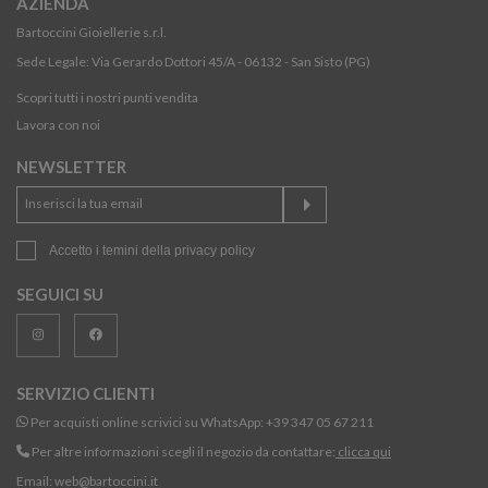
AZIENDA
Bartoccini Gioiellerie s.r.l.
Sede Legale: Via Gerardo Dottori 45/A - 06132 - San Sisto (PG)
Scopri tutti i nostri punti vendita
Lavora con noi
NEWSLETTER
Accetto i temini della
privacy policy
SEGUICI SU
SERVIZIO CLIENTI
Per acquisti online scrivici su WhatsApp:
+39 347 05 67 211
Per altre informazioni scegli il negozio da contattare:
clicca qui
Email:
web@bartoccini.it