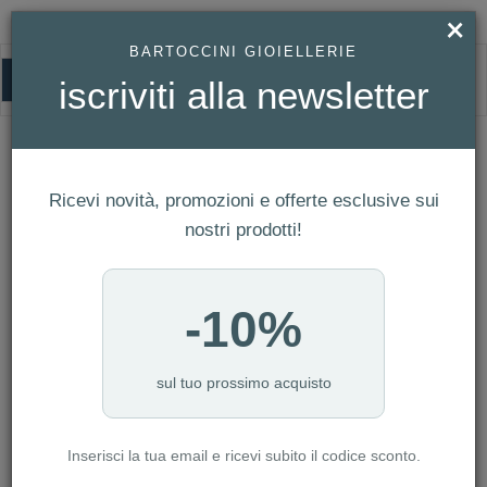
×
BARTOCCINI GIOIELLERIE
0
iscriviti alla newsletter
HOMEPAGE
COLLANA IN ORO GIALLO SIMBOLO SOLE REF. 766453
Collana in Oro Giallo Simbolo Sole Ref.
766453
Ricevi novità, promozioni e offerte esclusive sui
nostri prodotti!
-10%
sul tuo prossimo acquisto
Inserisci la tua email e ricevi subito il codice sconto.