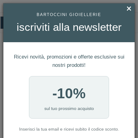
×
BARTOCCINI GIOIELLERIE
0
iscriviti alla newsletter
HOMEPAGE
GIOVANNI RASPINI - CHARM CULLA
GIOVANNI RASPINI - CHARM CULLA
Ricevi novità, promozioni e offerte esclusive sui
nostri prodotti!
-10%
sul tuo prossimo acquisto
Inserisci la tua email e ricevi subito il codice sconto.