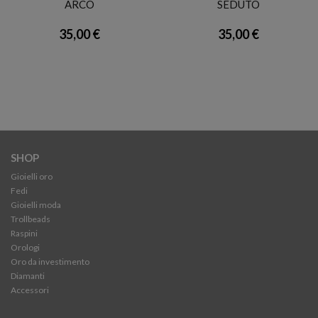
ARCO
SEDUTO
35,00 €
35,00 €
SHOP
Gioielli oro
Fedi
Gioielli moda
Trollbeads
Raspini
Orologi
Oro da investimento
Diamanti
Accessori