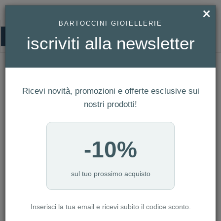
×
BARTOCCINI GIOIELLERIE
0
iscriviti alla newsletter
HOMEPAGE
GARMIN VENU® 3S PEBBLE GRAY & SLATE CON CINTURINO IN SILICONE
41 MM REF. 010-02785-00
Garmin Venu® 3S Pebble Gray & Slate
Ricevi novità, promozioni e offerte esclusive sui
con cinturino in silicone 41 mm Ref.
nostri prodotti!
010-02785-00
-10%
sul tuo prossimo acquisto
Inserisci la tua email e ricevi subito il codice sconto.