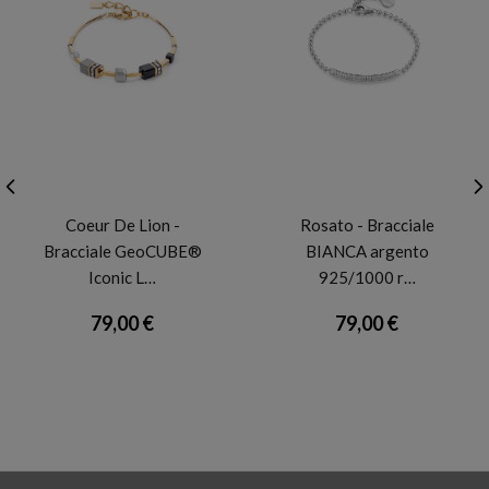
CDL
ROSATO
Coeur De Lion -
Rosato - Bracciale
Bracciale GeoCUBE®
BIANCA argento
Iconic L…
925/1000 r…
79,00 €
79,00 €