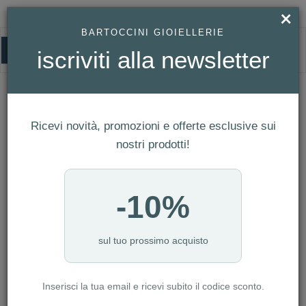
×
BARTOCCINI GIOIELLERIE
0
iscriviti alla newsletter
HOMEPAGE
GIOIELLI MASERATI - BRACCIALE UOMO REF. JM420ATK03
Gioielli Maserati - Bracciale Uomo Ref.
JM420ATK03
Ricevi novità, promozioni e offerte esclusive sui
nostri prodotti!
-10%
sul tuo prossimo acquisto
Inserisci la tua email e ricevi subito il codice sconto.