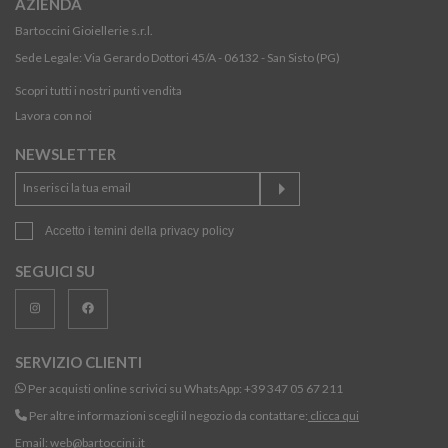
AZIENDA
Bartoccini Gioiellerie s.r.l.
Sede Legale: Via Gerardo Dottori 45/A - 06132 - San Sisto (PG)
Scopri tutti i nostri punti vendita
Lavora con noi
NEWSLETTER
Accetto i temini della
privacy policy
SEGUICI SU
SERVIZIO CLIENTI
Per acquisti online scrivici su WhatsApp:
+39 347 05 67 211
Per altre informazioni scegli il negozio da contattare:
clicca qui
Email:
web@bartoccini.it