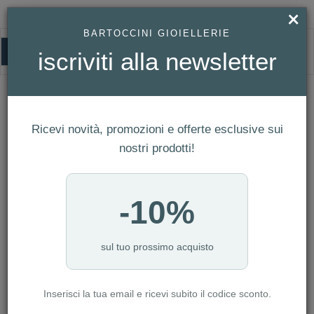
×
BARTOCCINI GIOIELLERIE
0
iscriviti alla newsletter
HOMEPAGE
GIOIELLI MASERATI - BRACCIALE UOMO REF. JM421ATZ10
Gioielli Maserati - Bracciale Uomo Ref.
JM421ATZ10
Ricevi novità, promozioni e offerte esclusive sui
nostri prodotti!
-10%
sul tuo prossimo acquisto
Inserisci la tua email e ricevi subito il codice sconto.