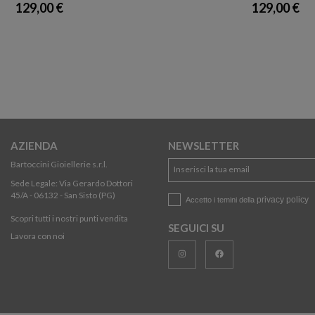
129,00 €
129,00 €
AZIENDA
NEWSLETTER
Bartoccini Gioiellerie s.r.l.
Sede Legale: Via Gerardo Dottori
45/A - 06132 - San Sisto (PG)
privacy policy
Accetto i temini della
Scopri tutti i nostri punti vendita
SEGUICI SU
Lavora con noi