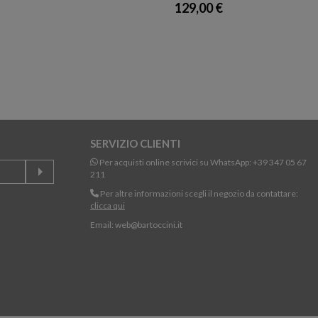
129,00 €
SERVIZIO CLIENTI
Per acquisti online scrivici su WhatsApp:
+39 347 05 67
211
Per altre informazioni scegli il negozio da contattare:
clicca qui
Email:
web@bartoccini.it