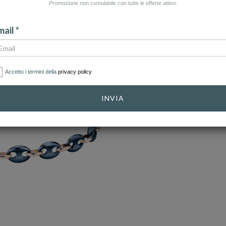
Promozione non cumulabile con tutte le offerte attive.
ail *
Accetto i termini della
privacy policy
INVIA