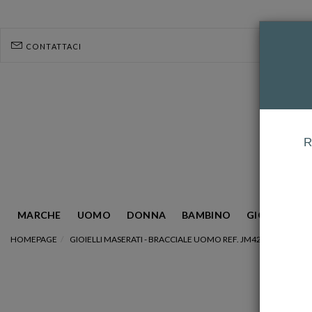
CONTATTACI
R
MARCHE
UOMO
DONNA
BAMBINO
GIOIELLERIA
HOMEPAGE
GIOIELLI MASERATI - BRACCIALE UOMO REF. JM422ATZ17