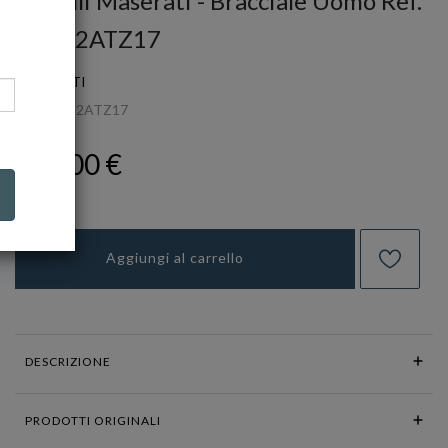
Gioielli Maserati - Bracciale Uomo Ref.
JM422ATZ17
MASERATI
Ref.
JM422ATZ17
129,00 €
Aggiungi al carrello
DESCRIZIONE
PRODOTTI ORIGINALI