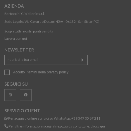
AZIENDA
Bartoccini Gioiellerie s.r.l.
Sede Legale: Via Gerardo Dottori 45/A - 06132 - San Sisto (PG)
Scopri tutti i nostri punti vendita
Lavora con noi
NEWSLETTER
Accetto i temini della
privacy policy
SEGUICI SU
SERVIZIO CLIENTI
Per acquisti online scrivici su WhatsApp:
+39 347 05 67 211
Per altre informazioni scegli il negozio da contattare:
clicca qui