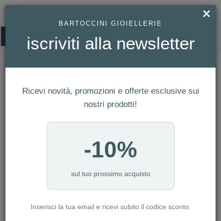
×
BARTOCCINI GIOIELLERIE
0
iscriviti alla newsletter
HOMEPAGE
GIOIELLI LINEA BAMBINO - BRACCIALE IN ARGENTO TURCHESE REF.
533771
Gioielli linea bambino - Bracciale in
Ricevi novità, promozioni e offerte esclusive sui
argento turchese Ref. 533771
nostri prodotti!
-10%
sul tuo prossimo acquisto
Inserisci la tua email e ricevi subito il codice sconto.