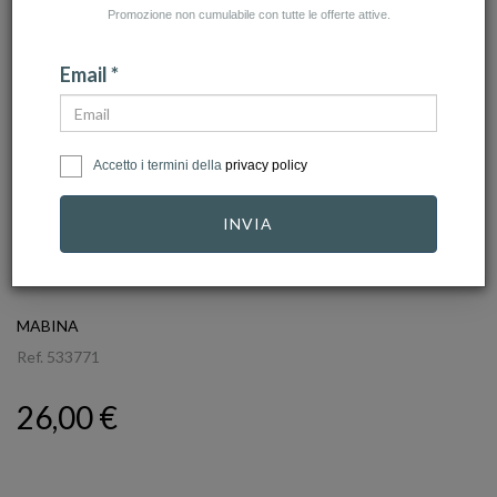
Promozione non cumulabile con tutte le offerte attive.
Email *
Accetto i termini della
privacy policy
INVIA
click to zoom
MABINA
Ref.
533771
26,00 €