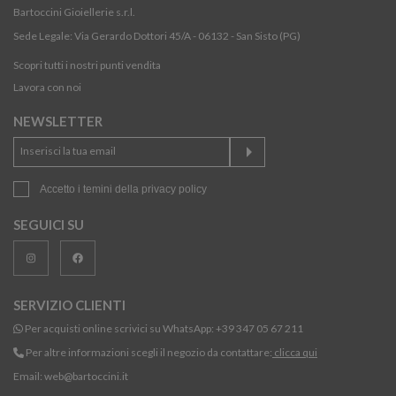
Bartoccini Gioiellerie s.r.l.
Sede Legale: Via Gerardo Dottori 45/A - 06132 - San Sisto (PG)
Scopri tutti i nostri punti vendita
Lavora con noi
NEWSLETTER
Accetto i temini della
privacy policy
SEGUICI SU
SERVIZIO CLIENTI
Per acquisti online scrivici su WhatsApp:
+39 347 05 67 211
Per altre informazioni scegli il negozio da contattare:
clicca qui
Email:
web@bartoccini.it