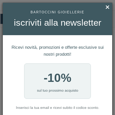
×
BARTOCCINI GIOIELLERIE
0
iscriviti alla newsletter
HOMEPAGE
GIOVANNI RASPINI - BANGLE SILK GRANDE REF. 11389
Giovanni Raspini - Bangle Silk Grande
Ref. 11389
Ricevi novità, promozioni e offerte esclusive sui
nostri prodotti!
-10%
sul tuo prossimo acquisto
Inserisci la tua email e ricevi subito il codice sconto.