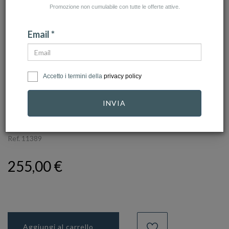
Promozione non cumulabile con tutte le offerte attive.
Email *
Accetto i termini della
privacy policy
click to zoom
INVIA
GIOVANNI RASPINI
Ref.
11389
255,00 €
Aggiungi al carrello