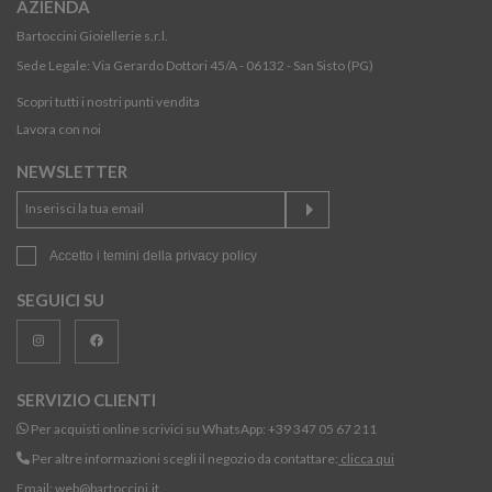
AZIENDA
Bartoccini Gioiellerie s.r.l.
Sede Legale: Via Gerardo Dottori 45/A - 06132 - San Sisto (PG)
Scopri tutti i nostri punti vendita
Lavora con noi
NEWSLETTER
Accetto i temini della
privacy policy
SEGUICI SU
SERVIZIO CLIENTI
Per acquisti online scrivici su WhatsApp:
+39 347 05 67 211
Per altre informazioni scegli il negozio da contattare:
clicca qui
Email:
web@bartoccini.it