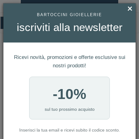
×
×
Affrettati! Questo articolo è
BARTOCCINI GIOIELLERIE
nel carrello di un altro utente!
0
iscriviti alla newsletter
HOMEPAGE
GIOVANNI RASPINI - BRACCIALE GRUMETTA BOX REF. 12396L
Giovanni Raspini - Bracciale Grumetta
Ricevi novità, promozioni e offerte esclusive sui
Box Ref. 12396L
nostri prodotti!
-10%
sul tuo prossimo acquisto
Inserisci la tua email e ricevi subito il codice sconto.