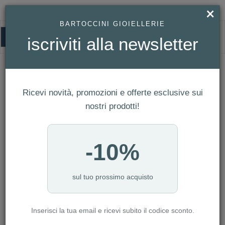
×
BARTOCCINI GIOIELLERIE
0
iscriviti alla newsletter
HOMEPAGE
GIOVANNI RASPINI - BRACCIALE LUKE GRANDE CM. 22,5 REF. 11060
Giovanni Raspini - Bracciale Luke
Ricevi novità, promozioni e offerte esclusive sui
Grande Cm. 22,5 Ref. 11060
nostri prodotti!
-10%
sul tuo prossimo acquisto
Inserisci la tua email e ricevi subito il codice sconto.