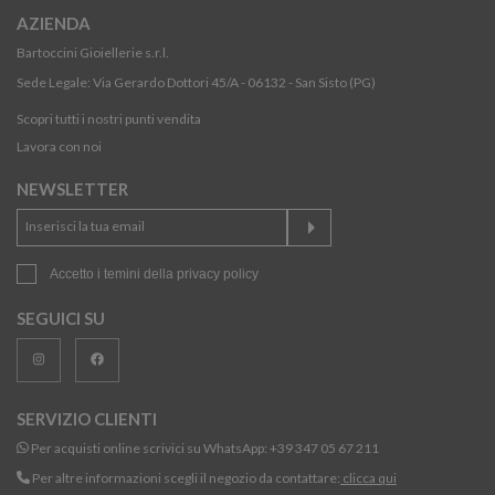
AZIENDA
Bartoccini Gioiellerie s.r.l.
Sede Legale: Via Gerardo Dottori 45/A - 06132 - San Sisto (PG)
Scopri tutti i nostri punti vendita
Lavora con noi
NEWSLETTER
Accetto i temini della
privacy policy
SEGUICI SU
SERVIZIO CLIENTI
Per acquisti online scrivici su WhatsApp:
+39 347 05 67 211
Per altre informazioni scegli il negozio da contattare:
clicca qui