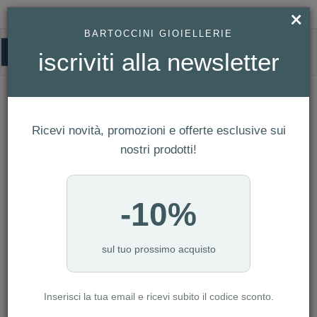
×
BARTOCCINI GIOIELLERIE
0
iscriviti alla newsletter
HOMEPAGE
GIOVANNI RASPINI - CHARM CORNO ROSSO LISCIO REF. 10168
Giovanni Raspini - Charm Corno Rosso
Ricevi novità, promozioni e offerte esclusive sui
Liscio Ref. 10168
nostri prodotti!
-10%
sul tuo prossimo acquisto
Inserisci la tua email e ricevi subito il codice sconto.