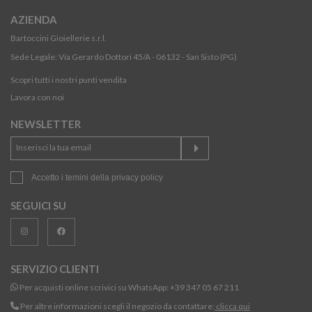
AZIENDA
Bartoccini Gioiellerie s.r.l.
Sede Legale: Via Gerardo Dottori 45/A - 06132 - San Sisto (PG)
Scopri tutti i nostri punti vendita
Lavora con noi
NEWSLETTER
Accetto i temini della
privacy policy
SEGUICI SU
SERVIZIO CLIENTI
Per acquisti online scrivici su WhatsApp:
+39 347 05 67 211
Per altre informazioni scegli il negozio da contattare:
clicca qui