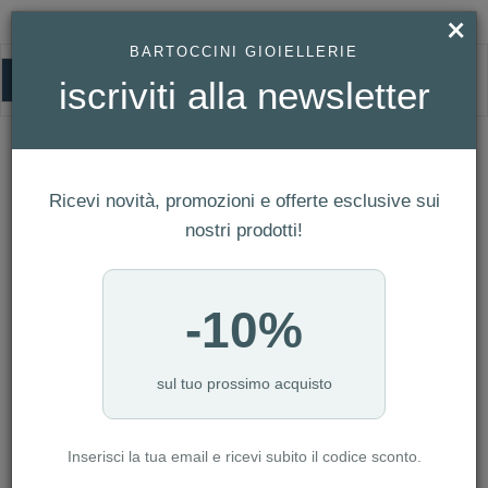
×
BARTOCCINI GIOIELLERIE
0
iscriviti alla newsletter
HOMEPAGE
GIOVANNI RASPINI - CHARM MAPPAMONDO REF. 9501
Giovanni Raspini - Charm
Mappamondo Ref. 9501
Ricevi novità, promozioni e offerte esclusive sui
nostri prodotti!
-10%
sul tuo prossimo acquisto
Inserisci la tua email e ricevi subito il codice sconto.