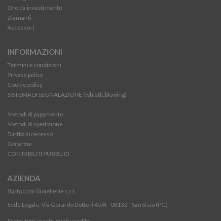
Oro da investimento
Diamanti
Accessori
INFORMAZIONI
Termini e condizioni
Privacy policy
Cookie policy
SISTEMA DI SEGNALAZIONE (whistleblowing)
Metodi di pagamento
Metodi di spedizione
Diritto di recesso
Garanzie
CONTRIBUTI PUBBLICI
AZIENDA
Bartoccini Gioiellerie s.r.l.
Sede Legale: Via Gerardo Dottori 45/A - 06132 - San Sisto (PG)
Scopri tutti i nostri punti vendita