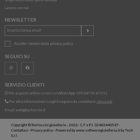
Lavora con noi
NEWSLETTER
Accetto i temini della
privacy policy
SEGUICI SU
SERVIZIO CLIENTI
Per acquisti online scrivici su WhatsApp:
+39 347 05 67 211
Per altre informazioni scegli il negozio da contattare:
clicca qui
Email:
web@bartoccini.it
Copyright © Bartoccini gioiellerie - 2026 - C.F e P.I. 02483440547 -
Contattaci
-
Privacy policy
- Powered by
www.softwaregioielleria.it
by
Tech
S.r.l.