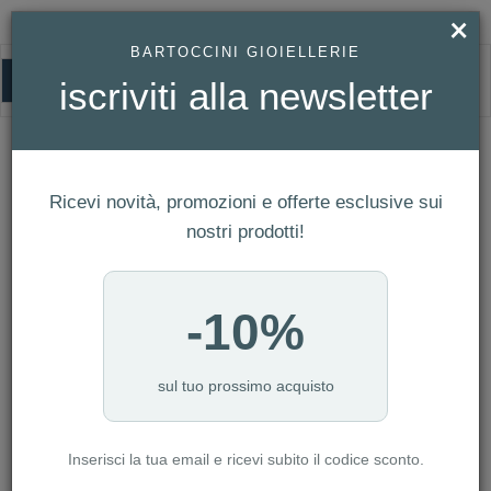
×
BARTOCCINI GIOIELLERIE
0
iscriviti alla newsletter
HOMEPAGE
GIOVANNI RASPINI - COLLANA BEAT LAPISLAZZULI REF. 12221
Giovanni Raspini - Collana Beat
Ricevi novità, promozioni e offerte esclusive sui
Lapislazzuli Ref. 12221
nostri prodotti!
-10%
sul tuo prossimo acquisto
Inserisci la tua email e ricevi subito il codice sconto.