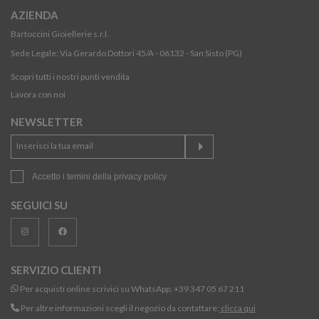
AZIENDA
Bartoccini Gioiellerie s.r.l.
Sede Legale: Via Gerardo Dottori 45/A - 06132 - San Sisto (PG)
Scopri tutti i nostri punti vendita
Lavora con noi
NEWSLETTER
Accetto i temini della
privacy policy
SEGUICI SU
SERVIZIO CLIENTI
Per acquisti online scrivici su WhatsApp:
+39 347 05 67 211
Per altre informazioni scegli il negozio da contattare:
clicca qui