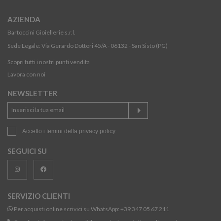
AZIENDA
Bartoccini Gioiellerie s.r.l.
Sede Legale: Via Gerardo Dottori 45/A - 06132 - San Sisto (PG)
Scopri tutti i nostri punti vendita
Lavora con noi
NEWSLETTER
Accetto i temini della
privacy policy
SEGUICI SU
SERVIZIO CLIENTI
Per acquisti online scrivici su WhatsApp:
+39 347 05 67 211