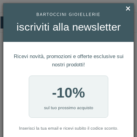
×
BARTOCCINI GIOIELLERIE
0
iscriviti alla newsletter
HOMEPAGE
MONO ORECCHINO SALVINI - I SEGNI REF. 20094215
Mono Orecchino Salvini - I Segni Ref.
20094215
Ricevi novità, promozioni e offerte esclusive sui
nostri prodotti!
-10%
sul tuo prossimo acquisto
Inserisci la tua email e ricevi subito il codice sconto.