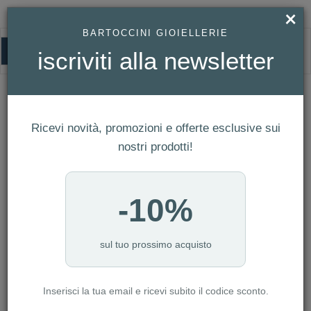
×
BARTOCCINI GIOIELLERIE
0
iscriviti alla newsletter
HOMEPAGE
OROLOGIO TISSOT - EVERYTIME LARGE REF. T109.610.16.031.00
OROLOGIO TISSOT - EVERYTIME
Ricevi novità, promozioni e offerte esclusive sui
LARGE Ref. T109.610.16.031.00
nostri prodotti!
-10%
sul tuo prossimo acquisto
Inserisci la tua email e ricevi subito il codice sconto.