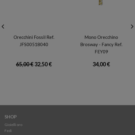
FOSSIL
BROSWAY
Orecchini Fossil Ref.
Mono Orecchino
JFS00518040
Brosway - Fancy Ref.
FEY09
65,00 €
32,50 €
34,00 €
SHOP
Gioielli oro
Fedi