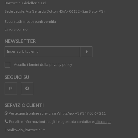
Bartoccini Gioiellerie s.r.l.
Sede Legale: Via Gerardo Dottori 45/A - 06132 - San Sisto (PG)
Scopri tutti i nostri punti vendita
Lavora con noi
NEWSLETTER
Accetto i temini della
privacy policy
SEGUICI SU
SERVIZIO CLIENTI
Per acquisti online scrivici su WhatsApp:
+39 347 05 67 211
Per altre informazioni scegli il negozio da contattare:
clicca qui
Email:
web@bartoccini.it