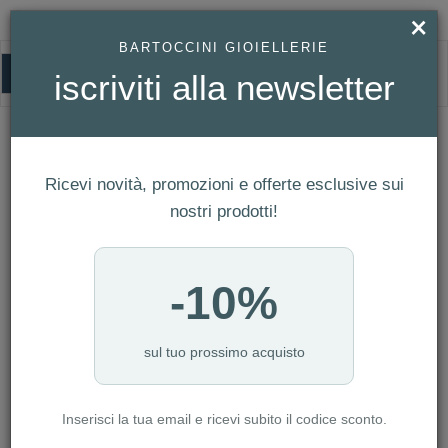
×
BARTOCCINI GIOIELLERIE
0
iscriviti alla newsletter
HOMEPAGE
ORECCHINI FOSSIL REF. JFS00562040
Orecchini Fossil Ref. JFS00562040
Ricevi novità, promozioni e offerte esclusive sui
nostri prodotti!
-10%
sul tuo prossimo acquisto
Inserisci la tua email e ricevi subito il codice sconto.