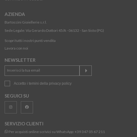
AZIENDA
Bartoccini Gioiellerie s.r.l.
Sede Legale: Via Gerardo Dottori 45/A - 06132 - San Sisto (PG)
Scopri tutti i nostri punti vendita
Lavora con noi
NEWSLETTER
Accetto i temini della
privacy policy
SEGUICI SU
SERVIZIO CLIENTI
Per acquisti online scrivici su WhatsApp:
+39 347 05 67 211