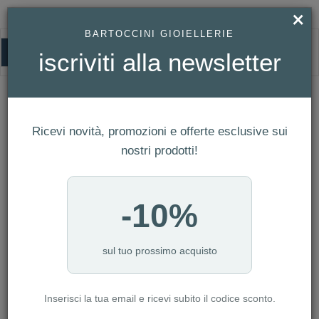
×
BARTOCCINI GIOIELLERIE
0
iscriviti alla newsletter
HOMEPAGE
ORECCHINI KARL LAGERFELD REF. KLAYC38
Orecchini Karl Lagerfeld Ref. KLAYC38
Ricevi novità, promozioni e offerte esclusive sui
nostri prodotti!
-10%
sul tuo prossimo acquisto
Inserisci la tua email e ricevi subito il codice sconto.