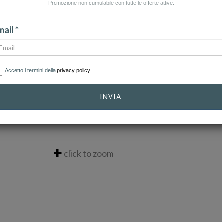
Promozione non cumulabile con tutte le offerte attive.
ail *
Accetto i termini della
privacy policy
INVIA
click to zoom