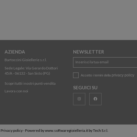
AZIENDA
NEWSLETTER
Bartoccini Gioiellerie s.r.l.
Sede Legale: Via Gerardo Dottori
45/A - 06132 - San Sisto (PG)
privacy policy
Accetto i temini della
Scopri tutti i nostri punti vendita
SEGUICI SU
Lavora con noi
-
Privacy policy
- Powered by
www.softwaregioielleria.it
by
Tech S.r.l.