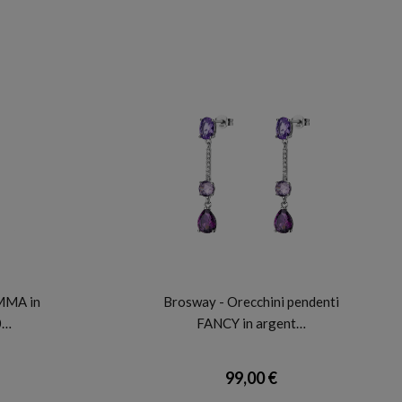
BROSWAY
MMA in
Brosway - Orecchini pendenti
0…
FANCY in argent…
99,00 €