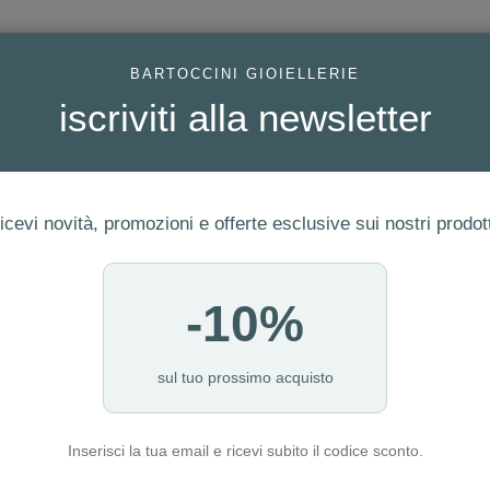
AC
BARTOCCINI GIOIELLERIE
iscriviti alla newsletter
icevi novità, promozioni e offerte esclusive sui nostri prodott
-10%
ERIA
FEDI
GIOIELLI MODA
OROLOGI
LUXURY WATCHE
I NOSTRI PUNTI VENDITA
sul tuo prossimo acquisto
Inserisci la tua email e ricevi subito il codice sconto.