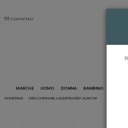
CONTATTACI
R
MARCHE
UOMO
DONNA
BAMBINO
GIOIELL
HOMEPAGE
ORECCHINI KARL LAGERFELD REF. KLAYC40