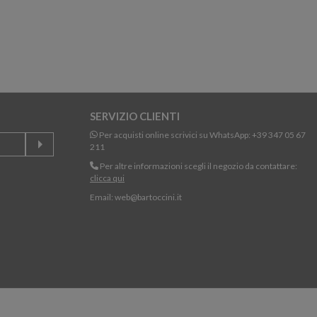
SERVIZIO CLIENTI
Per acquisti online scrivici su WhatsApp:
+39 347 05 67
211
Per altre informazioni scegli il negozio da contattare:
clicca qui
Email:
web@bartoccini.it