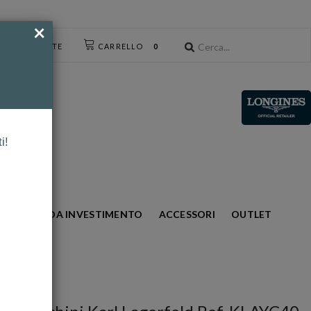
×
CESSO UTENTE
CARRELLO
0
i!
S
ORO DA INVESTIMENTO
ACCESSORI
OUTLET