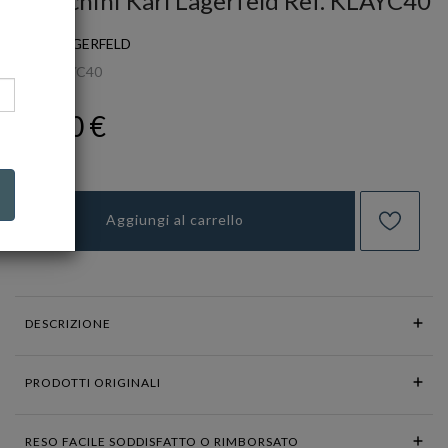
Orecchini Karl Lagerfeld Ref. KLAYC40
KARL LAGERFELD
Ref.
KLAYC40
99,00 €
Aggiungi al carrello
DESCRIZIONE
PRODOTTI ORIGINALI
RESO FACILE SODDISFATTO O RIMBORSATO