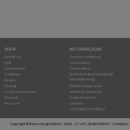
SHOP
INFORMAZIONI
Gioielli oro
Termini e condizioni
Fedi
Privacy policy
Gioielli moda
Cookie policy
Trollbeads
SISTEMA DI SEGNALAZIONE
(whistleblowing)
Raspini
Orologi
Metodi di pagamento
Oro da investimento
Metodi di spedizione
Diamanti
Diritto di recesso
Accessori
Garanzie
CONTRIBUTI PUBBLICI
Copyright © Bartoccini gioiellerie - 2026 - C.F e P.I. 02483440547 -
Contattaci