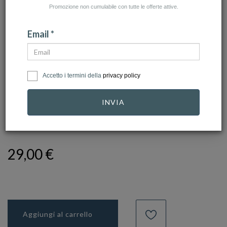
Promozione non cumulabile con tutte le offerte attive.
Email *
Accetto i termini della
privacy policy
click to zoom
INVIA
BARTOCCINI 925
Ref.
BY617-43-O
29,00 €
Aggiungi al carrello