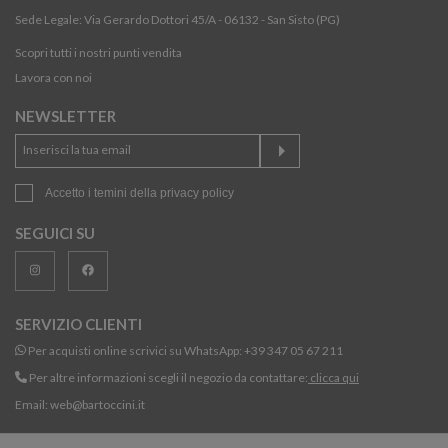
Sede Legale: Via Gerardo Dottori 45/A - 06132 - San Sisto (PG)
Scopri tutti i nostri punti vendita
Lavora con noi
NEWSLETTER
Accetto i temini della
privacy policy
SEGUICI SU
SERVIZIO CLIENTI
Per acquisti online scrivici su WhatsApp:
+39 347 05 67 211
Per altre informazioni scegli il negozio da contattare:
clicca qui
Email:
web@bartoccini.it