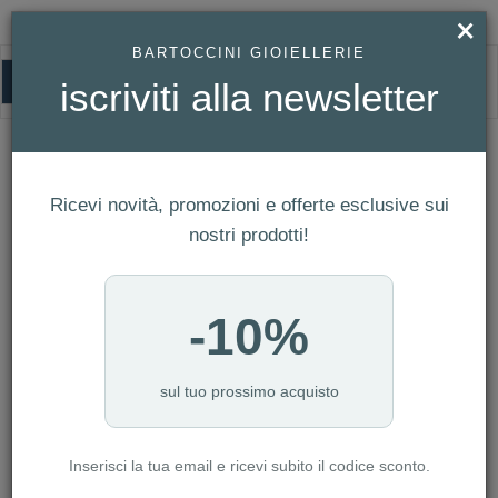
×
BARTOCCINI GIOIELLERIE
0
iscriviti alla newsletter
HOMEPAGE
ORECCHINI OVALE IN ARGENTO 925
Orecchini Ovale in Argento 925
Ricevi novità, promozioni e offerte esclusive sui
nostri prodotti!
-10%
sul tuo prossimo acquisto
Inserisci la tua email e ricevi subito il codice sconto.