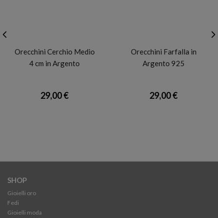
BARTOCCINI 925
BARTOCCINI 925
Orecchini Cerchio Medio
Orecchini Farfalla in
4 cm in Argento
Argento 925
29,00 €
29,00 €
SHOP
Gioielli oro
Fedi
Gioielli moda