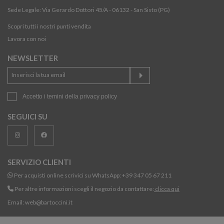
Sede Legale: Via Gerardo Dottori 45/A - 06132 - San Sisto (PG)
Scopri tutti i nostri punti vendita
Lavora con noi
NEWSLETTER
Accetto i temini della
privacy policy
SEGUICI SU
SERVIZIO CLIENTI
Per acquisti online scrivici su WhatsApp:
+39 347 05 67 211
Per altre informazioni scegli il negozio da contattare:
clicca qui
Email:
web@bartoccini.it