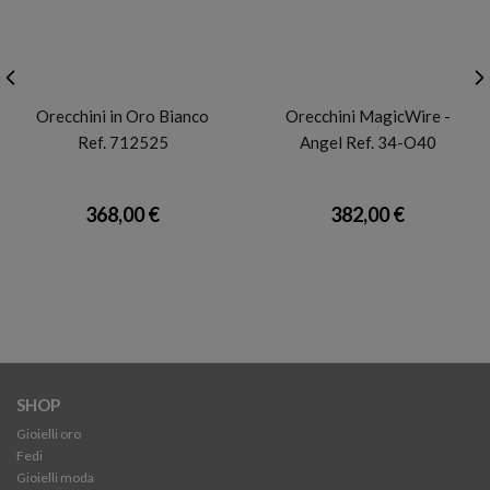
FACCO
MAGICWIRE
Orecchini in Oro Bianco
Orecchini MagicWire -
Ref. 712525
Angel Ref. 34-O40
368,00 €
382,00 €
SHOP
Gioielli oro
Fedi
Gioielli moda