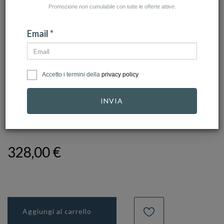
Promozione non cumulabile con tutte le offerte attive.
Email *
Accetto i termini della
privacy policy
click to zoom
INVIA
FACCO
Ref.
729255
328,00 €
Aggiungi al carrello