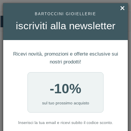
×
BARTOCCINI GIOIELLERIE
0
iscriviti alla newsletter
HOMEPAGE
ORECCHINI IN ORO BIANCO REF. 729255
Orecchini in Oro Bianco Ref. 729255
Ricevi novità, promozioni e offerte esclusive sui
nostri prodotti!
-10%
sul tuo prossimo acquisto
Inserisci la tua email e ricevi subito il codice sconto.