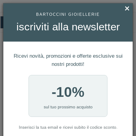
×
BARTOCCINI GIOIELLERIE
0
iscriviti alla newsletter
HOMEPAGE
OROLOGIO BREIL - NEW ONE REF. TW1858
Orologio Breil - NEW ONE Ref.
TW1858
Ricevi novità, promozioni e offerte esclusive sui
nostri prodotti!
-10%
sul tuo prossimo acquisto
Inserisci la tua email e ricevi subito il codice sconto.