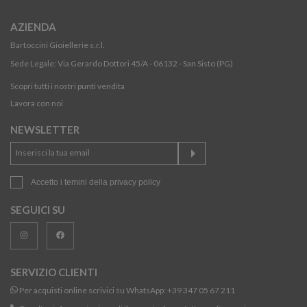
AZIENDA
Bartoccini Gioiellerie s.r.l.
Sede Legale: Via Gerardo Dottori 45/A - 06132 - San Sisto (PG)
Scopri tutti i nostri punti vendita
Lavora con noi
NEWSLETTER
Accetto i temini della
privacy policy
SEGUICI SU
SERVIZIO CLIENTI
Per acquisti online scrivici su WhatsApp:
+39 347 05 67 211