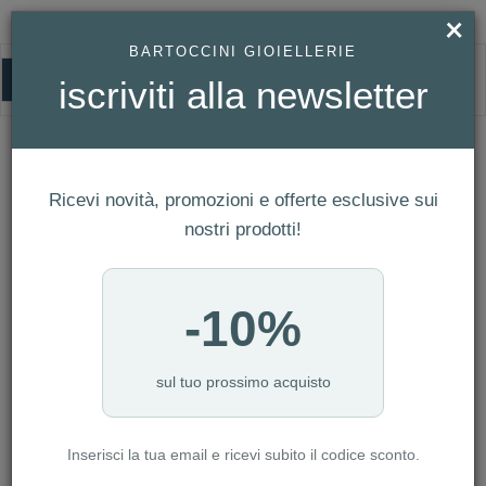
×
BARTOCCINI GIOIELLERIE
0
iscriviti alla newsletter
HOMEPAGE
OROLOGIO BULOVA DONNA AUTOMATIC REF. 96L319
Orologio Bulova Donna Automatic Ref.
96L319
Ricevi novità, promozioni e offerte esclusive sui
nostri prodotti!
-10%
sul tuo prossimo acquisto
Inserisci la tua email e ricevi subito il codice sconto.