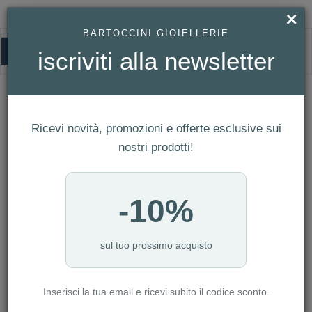
×
BARTOCCINI GIOIELLERIE
0
iscriviti alla newsletter
HOMEPAGE
OROLOGIO BULOVA OCTAGON QUARZO DONNA - REF.96R255
Orologio Bulova Octagon Quarzo
Ricevi novità, promozioni e offerte esclusive sui
Donna - Ref.96R255
nostri prodotti!
-10%
sul tuo prossimo acquisto
Inserisci la tua email e ricevi subito il codice sconto.