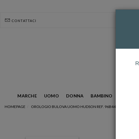
CONTATTACI
R
MARCHE
UOMO
DONNA
BAMBINO
GIOIELL
HOMEPAGE
OROLOGIO BULOVA UOMO HUDSON REF. 96B441