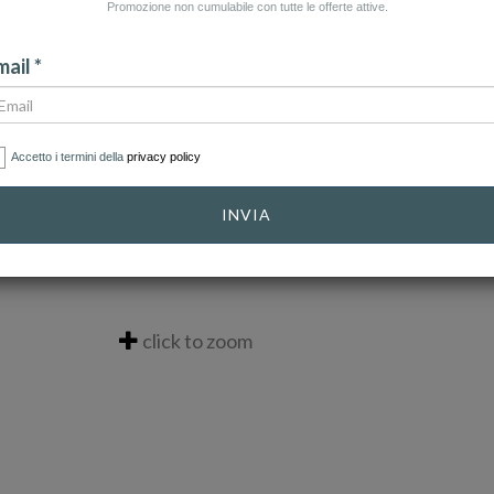
Promozione non cumulabile con tutte le offerte attive.
ail *
Accetto i termini della
privacy policy
INVIA
click to zoom