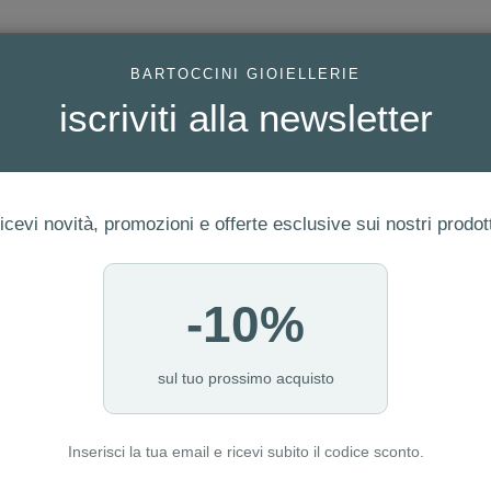
AC
BARTOCCINI GIOIELLERIE
iscriviti alla newsletter
icevi novità, promozioni e offerte esclusive sui nostri prodott
-10%
ERIA
FEDI
GIOIELLI MODA
OROLOGI
LUXURY WATCHE
I NOSTRI PUNTI VENDITA
sul tuo prossimo acquisto
Inserisci la tua email e ricevi subito il codice sconto.