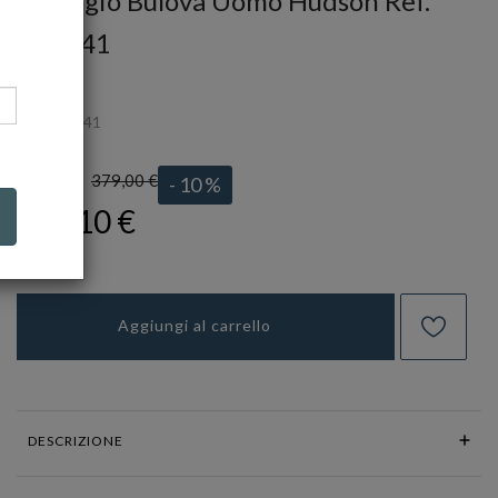
Orologio Bulova Uomo Hudson Ref.
96B441
BULOVA
Ref.
96B441
379,00 €
LISTINO:
- 10 %
341,10 €
Aggiungi al carrello
DESCRIZIONE