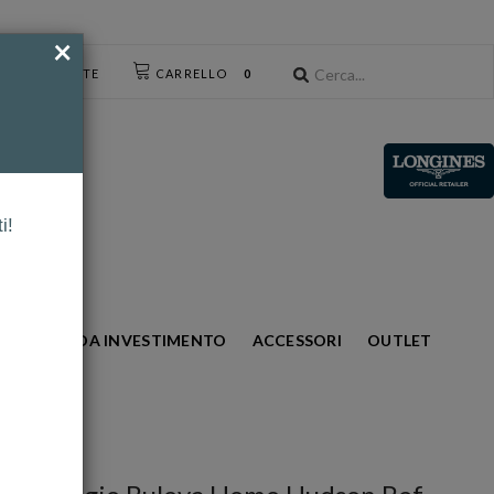
×
CESSO UTENTE
CARRELLO
0
i!
S
ORO DA INVESTIMENTO
ACCESSORI
OUTLET