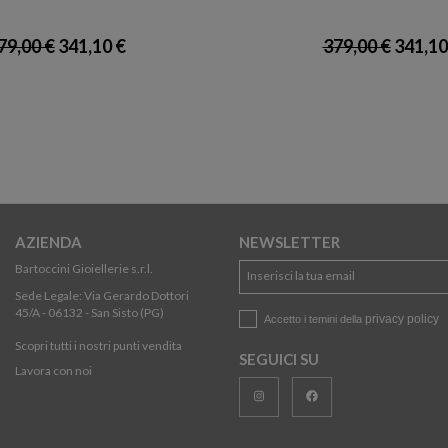
79,00 €
341,10 €
379,00 €
341,10
AZIENDA
NEWSLETTER
Bartoccini Gioiellerie s.r.l.
Sede Legale: Via Gerardo Dottori
45/A - 06132 - San Sisto (PG)
privacy policy
Accetto i temini della
Scopri tutti i nostri punti vendita
SEGUICI SU
Lavora con noi