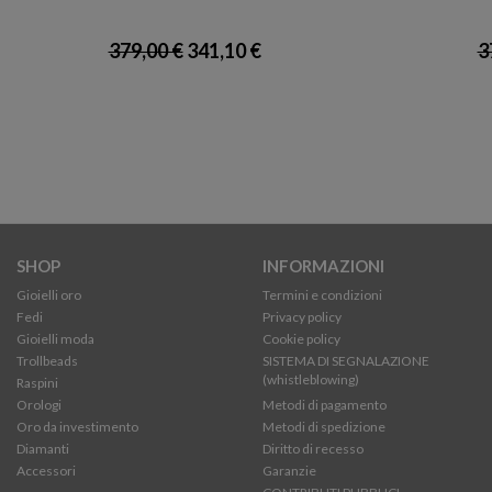
379,00 €
341,10 €
3
SHOP
INFORMAZIONI
Gioielli oro
Termini e condizioni
Fedi
Privacy policy
Gioielli moda
Cookie policy
Trollbeads
SISTEMA DI SEGNALAZIONE
(whistleblowing)
Raspini
Orologi
Metodi di pagamento
Oro da investimento
Metodi di spedizione
Diamanti
Diritto di recesso
Accessori
Garanzie