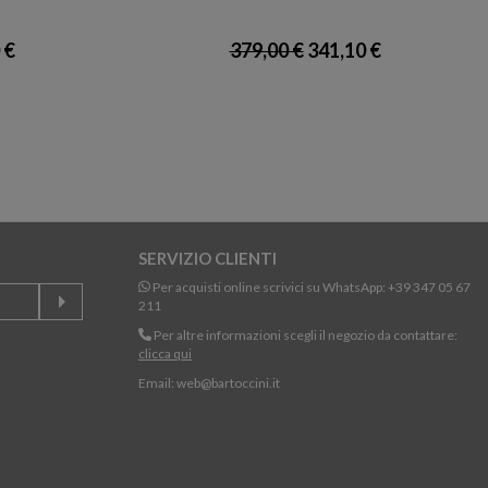
 €
379,00 €
341,10 €
SERVIZIO CLIENTI
Per acquisti online scrivici su WhatsApp:
+39 347 05 67
211
Per altre informazioni scegli il negozio da contattare:
clicca qui
Email:
web@bartoccini.it