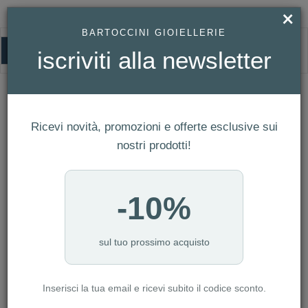
×
BARTOCCINI GIOIELLERIE
0
iscriviti alla newsletter
HOMEPAGE
OROLOGIO BULOVA UOMO MAQUINA REF. 98A224
Orologio Bulova Uomo Maquina Ref.
98A224
Ricevi novità, promozioni e offerte esclusive sui
nostri prodotti!
-10%
sul tuo prossimo acquisto
Inserisci la tua email e ricevi subito il codice sconto.