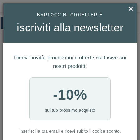
×
BARTOCCINI GIOIELLERIE
0
iscriviti alla newsletter
HOMEPAGE
OROLOGIO BULOVA UOMO MARINE STAR CERAMIC REF. 96B433
Orologio Bulova Uomo Marine Star
Ricevi novità, promozioni e offerte esclusive sui
Ceramic Ref. 96B433
nostri prodotti!
-10%
sul tuo prossimo acquisto
Inserisci la tua email e ricevi subito il codice sconto.