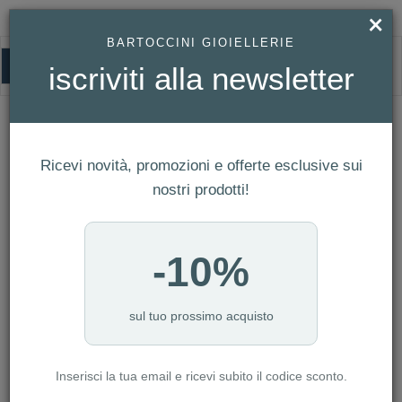
×
BARTOCCINI GIOIELLERIE
0
iscriviti alla newsletter
HOMEPAGE
OROLOGIO BULOVA UOMO SUPER SEVILLE REF. 96B444
Orologio Bulova Uomo Super Seville
Ref. 96B444
Ricevi novità, promozioni e offerte esclusive sui
nostri prodotti!
-10%
sul tuo prossimo acquisto
Inserisci la tua email e ricevi subito il codice sconto.