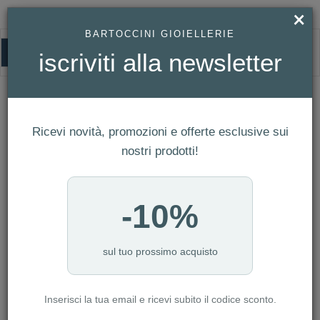
×
BARTOCCINI GIOIELLERIE
0
iscriviti alla newsletter
HOMEPAGE
OROLOGIO CALYPSO BAMBINO REF. K5776/4
Orologio Calypso Bambino Ref.
K5776/4
Ricevi novità, promozioni e offerte esclusive sui
nostri prodotti!
-10%
sul tuo prossimo acquisto
Inserisci la tua email e ricevi subito il codice sconto.