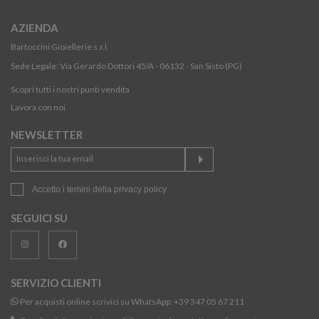
AZIENDA
Bartoccini Gioiellerie s.r.l.
Sede Legale: Via Gerardo Dottori 45/A - 06132 - San Sisto (PG)
Scopri tutti i nostri punti vendita
Lavora con noi
NEWSLETTER
Accetto i temini della
privacy policy
SEGUICI SU
SERVIZIO CLIENTI
Per acquisti online scrivici su WhatsApp:
+39 347 05 67 211