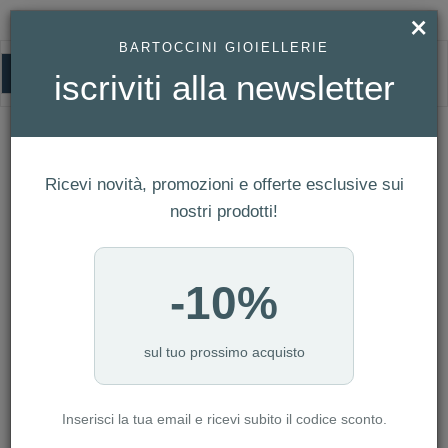
×
BARTOCCINI GIOIELLERIE
0
iscriviti alla newsletter
HOMEPAGE
OROLOGIO CALYPSO BAMBINO REF. K5823/2
Orologio Calypso Bambino Ref.
K5823/2
Ricevi novità, promozioni e offerte esclusive sui
nostri prodotti!
-10%
sul tuo prossimo acquisto
Inserisci la tua email e ricevi subito il codice sconto.