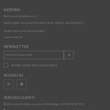
AZIENDA
Bartoccini Gioiellerie s.r.l.
Sede Legale: Via Gerardo Dottori 45/A - 06132 - San Sisto (PG)
Scopri tutti i nostri punti vendita
Lavora con noi
NEWSLETTER
Accetto i temini della
privacy policy
SEGUICI SU
SERVIZIO CLIENTI
Per acquisti online scrivici su WhatsApp:
+39 347 05 67 211