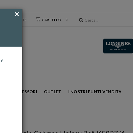
×
CESSO UTENTE
CARRELLO
0
i!
NTO
ACCESSORI
OUTLET
I NOSTRI PUNTI VENDITA