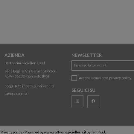
AZIENDA
NEWSLETTER
Bartoccini Gioiellerie s.r.l.
Sede Legale: Via Gerardo Dottori
45/A - 06132 - San Sisto (PG)
privacy policy
Accetto i temini della
Scopri tutti i nostri punti vendita
SEGUICI SU
Lavora con noi
-
Privacy policy
- Powered by
www.softwaregioielleria.it
by
Tech S.r.l.