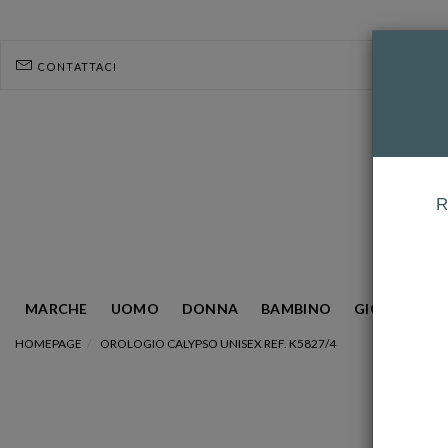
CONTATTACI
R
MARCHE
UOMO
DONNA
BAMBINO
GIOIELLERIA
HOMEPAGE
OROLOGIO CALYPSO UNISEX REF. K5827/4