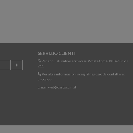
SERVIZIO CLIENTI
Per acquisti online scrivici su WhatsApp:
+39 347 05 67
211
Per altre informazioni scegli il negozio da contattare:
clicca qui
Email:
web@bartoccini.it