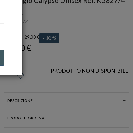
Orologio Calypso Unisex Ref. K5827/4
CALYPSO
Ref.
K5827/4
29,00 €
LISTINO:
- 10 %
26,10 €
PRODOTTO NON DISPONIBILE
DESCRIZIONE
PRODOTTI ORIGINALI