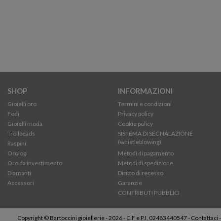
SHOP
INFORMAZIONI
Gioielli oro
Termini e condizioni
Fedi
Privacy policy
Gioielli moda
Cookie policy
Trollbeads
SISTEMA DI SEGNALAZIONE
(whistleblowing)
Raspini
Orologi
Metodi di pagamento
Oro da investimento
Metodi di spedizione
Diamanti
Diritto di recesso
Accessori
Garanzie
CONTRIBUTI PUBBLICI
Copyright © Bartoccini gioiellerie - 2026 - C.F e P.I. 02483440547 -
Contattaci