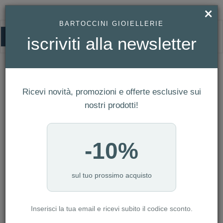
×
BARTOCCINI GIOIELLERIE
0
iscriviti alla newsletter
HOMEPAGE
OROLOGIO CITIZEN CRONO UOMO PROMASTER SKY REF. CA4664-60W
Orologio Citizen Crono Uomo
Ricevi novità, promozioni e offerte esclusive sui
Promaster Sky Ref. CA4664-60W
nostri prodotti!
-10%
sul tuo prossimo acquisto
Inserisci la tua email e ricevi subito il codice sconto.