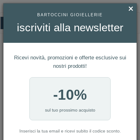
×
BARTOCCINI GIOIELLERIE
0
iscriviti alla newsletter
HOMEPAGE
OROLOGIO CITIZEN LADY ECO DRIVE REF. FE1240-81A
Orologio Citizen Lady Eco Drive Ref.
FE1240-81A
Ricevi novità, promozioni e offerte esclusive sui
nostri prodotti!
-10%
sul tuo prossimo acquisto
Inserisci la tua email e ricevi subito il codice sconto.