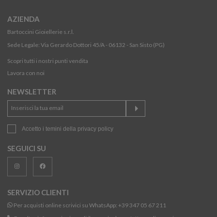
AZIENDA
Bartoccini Gioiellerie s.r.l.
Sede Legale: Via Gerardo Dottori 45/A - 06132 - San Sisto (PG)
Scopri tutti i nostri punti vendita
Lavora con noi
NEWSLETTER
Accetto i temini della
privacy policy
SEGUICI SU
SERVIZIO CLIENTI
Per acquisti online scrivici su WhatsApp:
+39 347 05 67 211