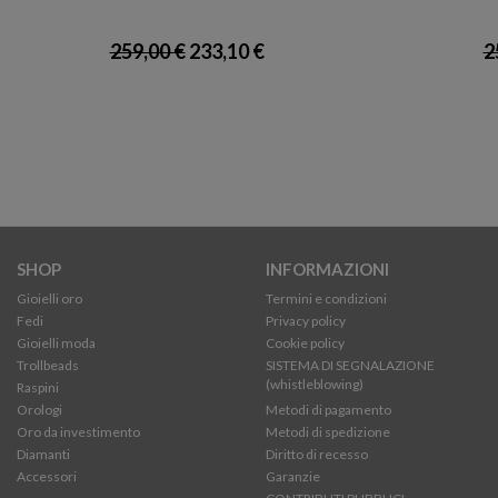
259,00 €
233,10 €
2
SHOP
INFORMAZIONI
Gioielli oro
Termini e condizioni
Fedi
Privacy policy
Gioielli moda
Cookie policy
Trollbeads
SISTEMA DI SEGNALAZIONE
(whistleblowing)
Raspini
Orologi
Metodi di pagamento
Oro da investimento
Metodi di spedizione
Diamanti
Diritto di recesso
Accessori
Garanzie