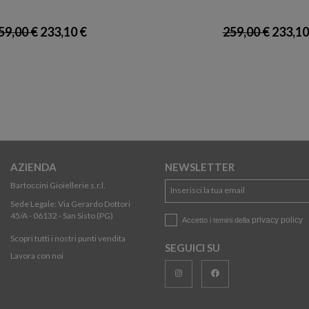
59,00 €
233,10 €
259,00 €
233,10
AZIENDA
NEWSLETTER
Bartoccini Gioiellerie s.r.l.
Sede Legale: Via Gerardo Dottori
45/A - 06132 - San Sisto (PG)
privacy policy
Accetto i temini della
Scopri tutti i nostri punti vendita
SEGUICI SU
Lavora con noi