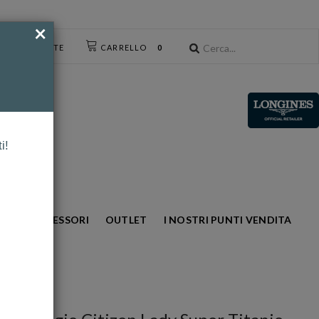
×
CESSO UTENTE
CARRELLO
0
i!
NTO
ACCESSORI
OUTLET
I NOSTRI PUNTI VENDITA