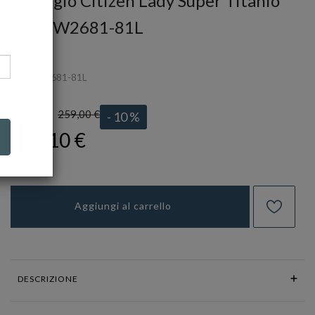
Orologio Citizen Lady Super Titanio
Ref. EW2681-81L
CITIZEN
Ref.
EW2681-81L
259,00 €
LISTINO:
- 10 %
233,10 €
Aggiungi al carrello
DESCRIZIONE