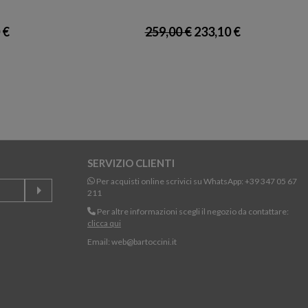
 €
259,00 €
233,10 €
SERVIZIO CLIENTI
Per acquisti online scrivici su WhatsApp:
+39 347 05 67
211
Per altre informazioni scegli il negozio da contattare:
clicca qui
Email:
web@bartoccini.it