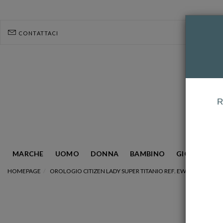
CONTATTACI
R
MARCHE
UOMO
DONNA
BAMBINO
GIOIELLERIA
HOMEPAGE
OROLOGIO CITIZEN LADY SUPER TITANIO REF. EW2681-81L