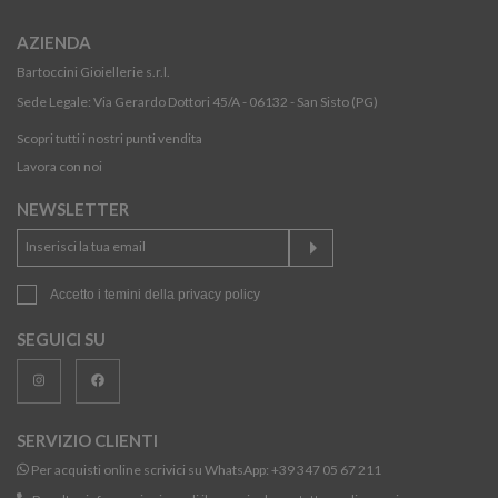
AZIENDA
Bartoccini Gioiellerie s.r.l.
Sede Legale: Via Gerardo Dottori 45/A - 06132 - San Sisto (PG)
Scopri tutti i nostri punti vendita
Lavora con noi
NEWSLETTER
Accetto i temini della
privacy policy
SEGUICI SU
SERVIZIO CLIENTI
Per acquisti online scrivici su WhatsApp:
+39 347 05 67 211