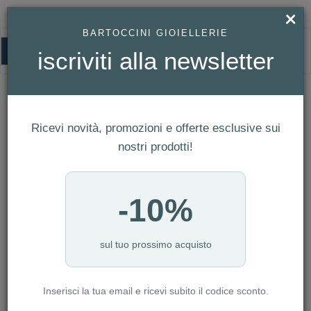
×
BARTOCCINI GIOIELLERIE
0
iscriviti alla newsletter
HOMEPAGE
OROLOGIO FESTINA DONNA BOYFRIEND COLLECTION REF. F20622/1
Orologio Festina Donna Boyfriend
Ricevi novità, promozioni e offerte esclusive sui
Collection Ref. F20622/1
nostri prodotti!
-10%
sul tuo prossimo acquisto
Inserisci la tua email e ricevi subito il codice sconto.