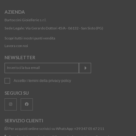
AZIENDA
Bartoccini Gioiellerie s.r.l.
Sede Legale: Via Gerardo Dottori 45/A - 06132 - San Sisto (PG)
Scopri tutti i nostri punti vendita
Lavora con noi
NEWSLETTER
Accetto i temini della
privacy policy
SEGUICI SU
SERVIZIO CLIENTI
Per acquisti online scrivici su WhatsApp:
+39 347 05 67 211