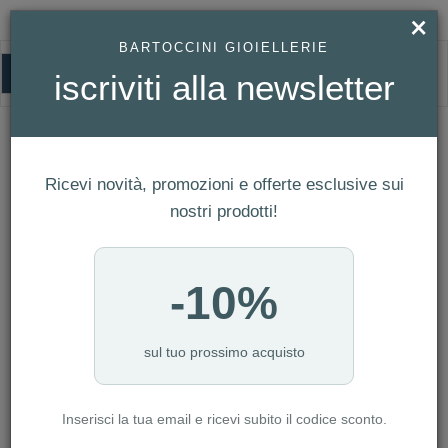
×
BARTOCCINI GIOIELLERIE
0
iscriviti alla newsletter
HOMEPAGE
OROLOGIO FESTINA UOMO BOLSILLO REF. F2021/2
Orologio Festina Uomo Bolsillo Ref.
F2021/2
Ricevi novità, promozioni e offerte esclusive sui
nostri prodotti!
-10%
sul tuo prossimo acquisto
Inserisci la tua email e ricevi subito il codice sconto.