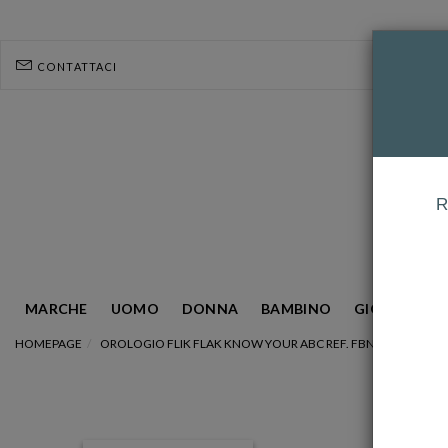
CONTATTACI
R
MARCHE
UOMO
DONNA
BAMBINO
GIOIELLERIA
HOMEPAGE
OROLOGIO FLIK FLAK KNOW YOUR ABC REF. FBNP244