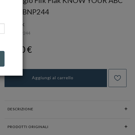
Orologio Flik Flak KNOW YOUR ABC
Ref. FBNP244
FLIK FLAK
Ref.
FBNP244
44,00 €
Aggiungi al carrello
DESCRIZIONE
PRODOTTI ORIGINALI