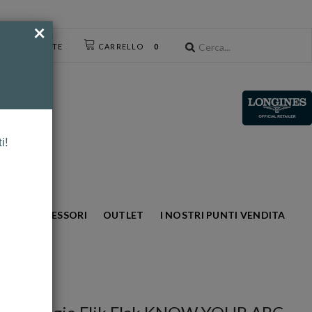
×
CESSO UTENTE
CARRELLO
0
i!
NTO
ACCESSORI
OUTLET
I NOSTRI PUNTI VENDITA