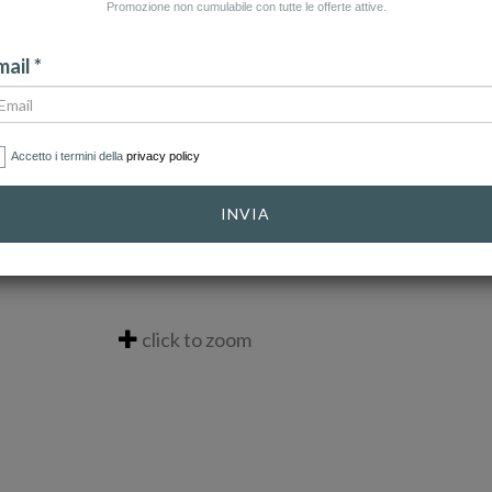
Promozione non cumulabile con tutte le offerte attive.
ail *
Accetto i termini della
privacy policy
INVIA
click to zoom