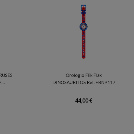
FLIK FLAK
URUSES
Orologio Flik Flak
P…
DINOSAURITOS Ref. FBNP117
44,00 €