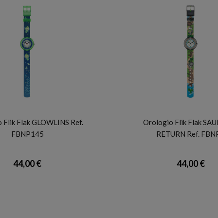
FLIK FLAK
FLIK FLAK
 Flik Flak GLOWLINS Ref.
Orologio Flik Flak SA
FBNP145
RETURN Ref. FBN
44,00 €
44,00 €