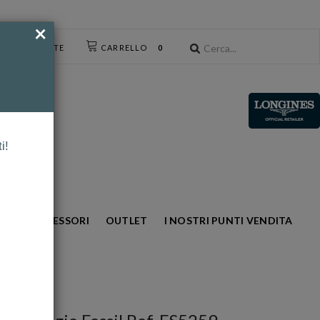
×
CESSO UTENTE
CARRELLO
0
i!
NTO
ACCESSORI
OUTLET
I NOSTRI PUNTI VENDITA