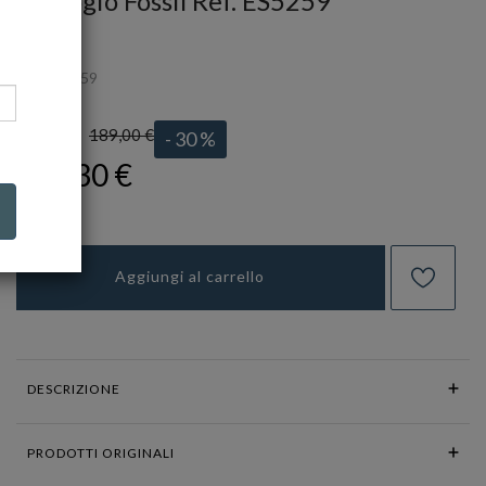
Orologio Fossil Ref. ES5259
FOSSIL
Ref.
ES5259
189,00 €
LISTINO:
- 30 %
132,30 €
Aggiungi al carrello
DESCRIZIONE
PRODOTTI ORIGINALI