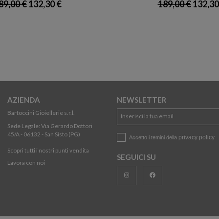
89,00 €
132,30 €
189,00 €
132,30
AZIENDA
NEWSLETTER
Bartoccini Gioiellerie s.r.l.
Sede Legale: Via Gerardo Dottori
45/A - 06132 - San Sisto (PG)
privacy policy
Accetto i temini della
Scopri tutti i nostri punti vendita
SEGUICI SU
Lavora con noi