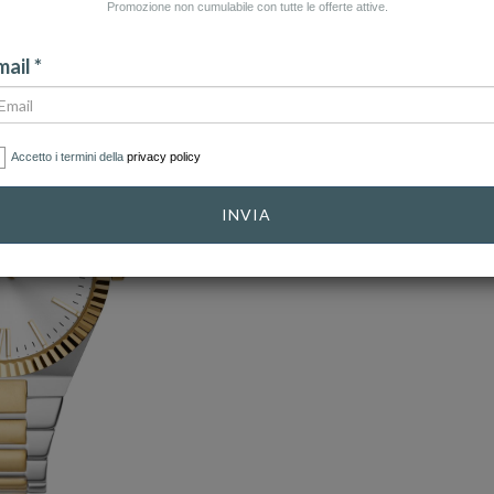
Promozione non cumulabile con tutte le offerte attive.
ail *
Accetto i termini della
privacy policy
INVIA