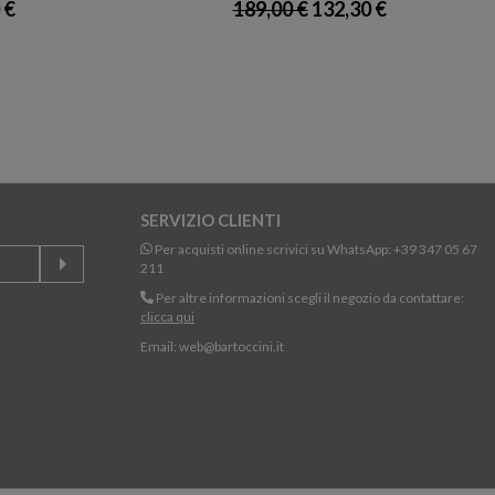
 €
189,00 €
132,30 €
SERVIZIO CLIENTI
Per acquisti online scrivici su WhatsApp:
+39 347 05 67
211
Per altre informazioni scegli il negozio da contattare:
clicca qui
Email:
web@bartoccini.it