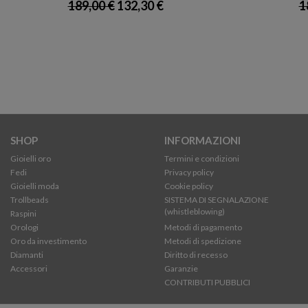
189,00 €
132,30 €
1
SHOP
INFORMAZIONI
Gioielli oro
Termini e condizioni
Fedi
Privacy policy
Gioielli moda
Cookie policy
Trollbeads
SISTEMA DI SEGNALAZIONE
(whistleblowing)
Raspini
Orologi
Metodi di pagamento
Oro da investimento
Metodi di spedizione
Diamanti
Diritto di recesso
Accessori
Garanzie
CONTRIBUTI PUBBLICI