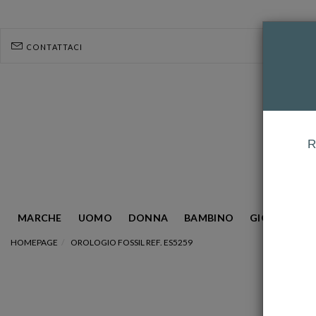
CONTATTACI
R
MARCHE
UOMO
DONNA
BAMBINO
GIOIELLERIA
HOMEPAGE
OROLOGIO FOSSIL REF. ES5259