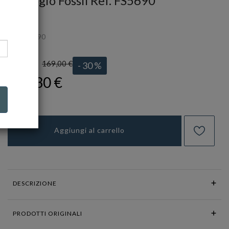
Orologio Fossil Ref. FS5690
FOSSIL
Ref.
FS5690
169,00 €
LISTINO:
- 30 %
118,30 €
Aggiungi al carrello
DESCRIZIONE
PRODOTTI ORIGINALI