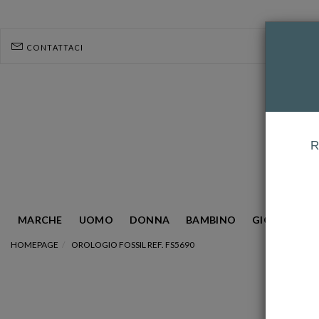
CONTATTACI
R
MARCHE
UOMO
DONNA
BAMBINO
GIOIELLERIA
HOMEPAGE
OROLOGIO FOSSIL REF. FS5690