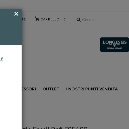
×
CESSO UTENTE
CARRELLO
0
i!
NTO
ACCESSORI
OUTLET
I NOSTRI PUNTI VENDITA