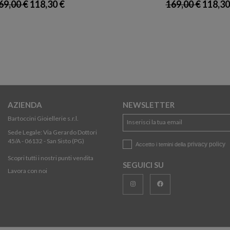
69,00 €
118,30 €
169,00 €
118,30
AZIENDA
NEWSLETTER
Bartoccini Gioiellerie s.r.l.
Sede Legale: Via Gerardo Dottori
45/A - 06132 - San Sisto (PG)
privacy policy
Accetto i temini della
Scopri tutti i nostri punti vendita
SEGUICI SU
Lavora con noi