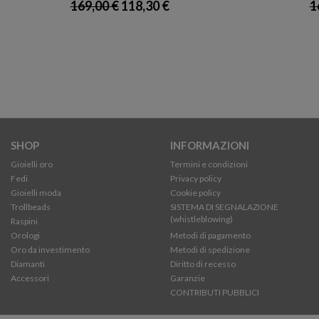
169,00 €
118,30 €
1
SHOP
INFORMAZIONI
Gioielli oro
Termini e condizioni
Fedi
Privacy policy
Gioielli moda
Cookie policy
Trollbeads
SISTEMA DI SEGNALAZIONE
(whistleblowing)
Raspini
Orologi
Metodi di pagamento
Oro da investimento
Metodi di spedizione
Diamanti
Diritto di recesso
Accessori
Garanzie
CONTRIBUTI PUBBLICI