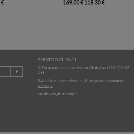
 €
169,00 €
118,30 €
SERVIZIO CLIENTI
Per acquisti online scrivici su WhatsApp:
+39 347 05 67
211
Per altre informazioni scegli il negozio da contattare:
clicca qui
Email:
web@bartoccini.it