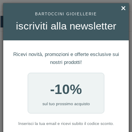
×
BARTOCCINI GIOIELLERIE
0
iscriviti alla newsletter
HOMEPAGE
OROLOGIO FREDERIQUE CONSTANT DONNA CARREE SMALL SECONDS
REF. FC-235S2C5
Orologio Frederique Constant Donna
Ricevi novità, promozioni e offerte esclusive sui
Carree Small Seconds Ref. FC-235S2C5
nostri prodotti!
-10%
sul tuo prossimo acquisto
Inserisci la tua email e ricevi subito il codice sconto.