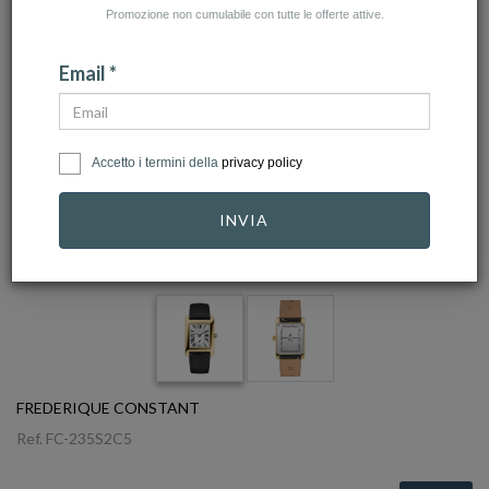
Promozione non cumulabile con tutte le offerte attive.
Email *
Accetto i termini della
privacy policy
INVIA
click to zoom
FREDERIQUE CONSTANT
Ref.
FC-235S2C5