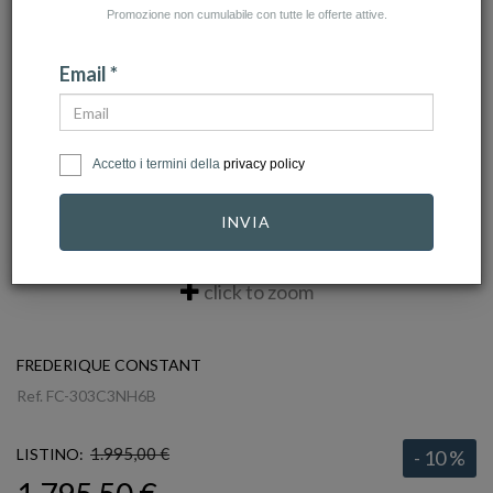
Promozione non cumulabile con tutte le offerte attive.
Email *
Accetto i termini della
privacy policy
INVIA
click to zoom
FREDERIQUE CONSTANT
Ref.
FC-303C3NH6B
1.995,00 €
LISTINO:
- 10 %