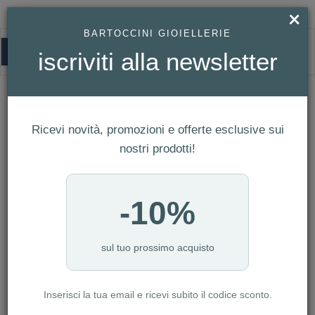
×
BARTOCCINI GIOIELLERIE
0
iscriviti alla newsletter
HOMEPAGE
OROLOGIO FREDERIQUE CONSTANT UOMO HIGHLIFE AUTOMATIC
COSC REF. FC-303C3NH6B
Orologio Frederique Constant Uomo
Ricevi novità, promozioni e offerte esclusive sui
Highlife Automatic COSC Ref. FC-
nostri prodotti!
303C3NH6B
-10%
sul tuo prossimo acquisto
Inserisci la tua email e ricevi subito il codice sconto.