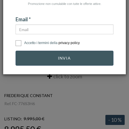
Promozione non cumulabile con tutte le offerte attive.
Email *
Accetto i termini della
privacy policy
INVIA
click to zoom
FREDERIQUE CONSTANT
Ref.
FC-776S3H6
9.995,00 €
LISTINO:
- 10 %