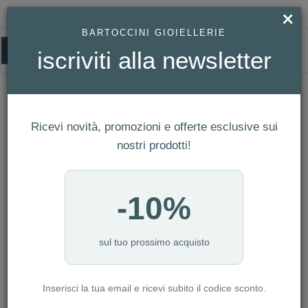
×
BARTOCCINI GIOIELLERIE
0
iscriviti alla newsletter
HOMEPAGE
OROLOGIO FREDERIQUE CONSTANT UOMO MANUFACTURE CLASSIC
PERPETUAL CALENDAR REF. FC-776S3H6
Orologio Frederique Constant Uomo
Ricevi novità, promozioni e offerte esclusive sui
Manufacture Classic Perpetual
nostri prodotti!
Calendar Ref. FC-776S3H6
-10%
sul tuo prossimo acquisto
Inserisci la tua email e ricevi subito il codice sconto.