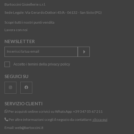
Bartoccini Gioiellerie s.r.l.
Sede Legale: Via Gerardo Dottori 45/A - 06132 - San Sisto (PG)
Scopri tutti i nostri punti vendita
Lavora con noi
NEWSLETTER
Accetto i temini della
privacy policy
SEGUICI SU
SERVIZIO CLIENTI
Per acquisti online scrivici su WhatsApp:
+39 347 05 67 211
Per altre informazioni scegli il negozio da contattare:
clicca qui
Email:
web@bartoccini.it