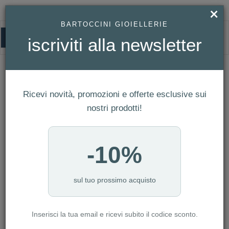
×
BARTOCCINI GIOIELLERIE
0
iscriviti alla newsletter
HOMEPAGE
OROLOGIO I AM - SOLO CINTURINO UOMO REF. IAM-301
Orologio I AM - Solo Cinturino Uomo
Ref. IAM-301
Ricevi novità, promozioni e offerte esclusive sui
nostri prodotti!
-10%
sul tuo prossimo acquisto
Inserisci la tua email e ricevi subito il codice sconto.