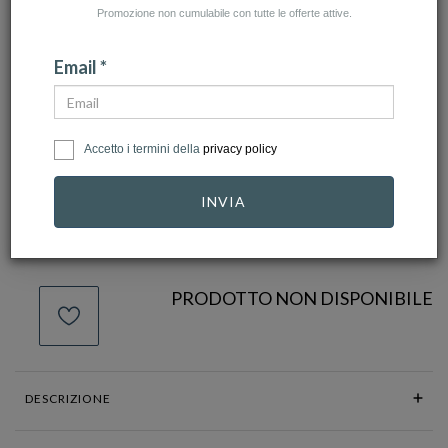
Promozione non cumulabile con tutte le offerte attive.
Email *
click to zoom
Ref.
IAM-301
Accetto i termini della
privacy policy
10,00 €
INVIA
PRODOTTO NON DISPONIBILE
DESCRIZIONE