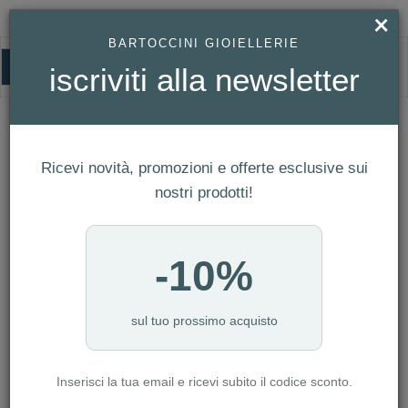
×
BARTOCCINI GIOIELLERIE
0
iscriviti alla newsletter
HOMEPAGE
OROLOGIO LOCMAN SPORT ANNIVERSARY REF. 0471L01S-LLBKSKCK
Orologio Locman Sport Anniversary
Ricevi novità, promozioni e offerte esclusive sui
Ref. 0471L01S-LLBKSKCK
nostri prodotti!
-10%
sul tuo prossimo acquisto
Inserisci la tua email e ricevi subito il codice sconto.