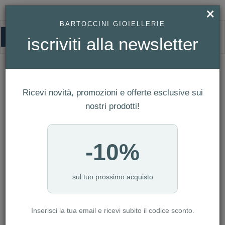
×
BARTOCCINI GIOIELLERIE
0
iscriviti alla newsletter
HOMEPAGE
OROLOGIO LUCIEN ROCHAT COLLEZIONE ICONIC REF. R0453116002
Orologio Lucien Rochat Collezione
Ricevi novità, promozioni e offerte esclusive sui
Iconic Ref. R0453116002
nostri prodotti!
-10%
sul tuo prossimo acquisto
Inserisci la tua email e ricevi subito il codice sconto.